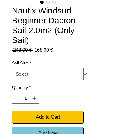
Nautix Windsurf
Beginner Dacron
Sail 2.0m2 (Only
Sail)
Regular
Sale
 248,00 € 
168,00 €
Price
Price
Sail Size
*
Quantity
*
Add to Cart
Buy Now